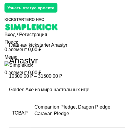
Узнать статус проекта
KICKSTARTER
О НАС
Вход / Регистрация
Поиск
Главная
kickstarter
Anastyr
0
элемент
0,00
₽
Меню
Anastyr
0
элемент
0,00
₽
10300,00
₽
–
31500,00
₽
Golden Axe из мира настольных игр!
Companion Pledge, Dragon Pledge,
ТОВАР
Caravan Pledge