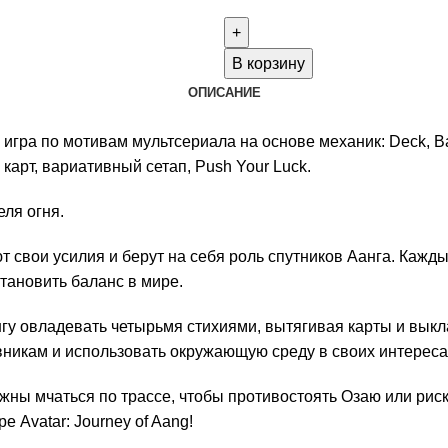
товара
Avatar:
Journey
В корзину
of
ОПИСАНИЕ
Aang
 игра по мотивам мультсериала на основе механик: Deck, Bag
арт, вариативный сетап, Push Your Luck.
ля огня.
яют свои усилия и берут на себя роль спутников Аанга. Кажд
становить баланс в мире.
нгу овладевать четырьмя стихиями, вытягивая карты и выкл
никам и использовать окружающую среду в своих интереса
жны мчаться по трассе, чтобы противостоять Озаю или риск
е Avatar: Journey of Aang!