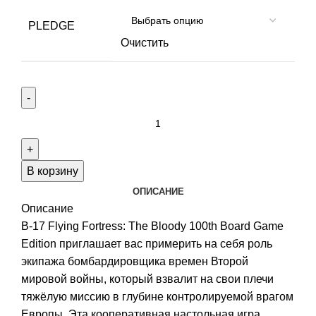
PLEDGE
Очистить
Количество
товара
B-
17
В корзину
Flying
ОПИСАНИЕ
Fortress:
Описание
The
B-17 Flying Fortress: The Bloody 100th Board Game
Bloody
Edition приглашает вас примерить на себя роль
100th
экипажа бомбардировщика времен Второй
Board
мировой войны, который взвалит на свои плечи
Game
тяжёлую миссию в глубине контролируемой врагом
Европы. Эта кооперативная настольная игра