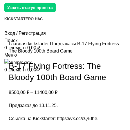
Узнать статус проекта
KICKSTARTER
О НАС
Вход / Регистрация
Поиск
Главная
kickstarter
Предзаказы
B-17 Flying Fortress:
0
элемент
0,00
₽
The Bloody 100th Board Game
Меню
B-17 Flying Fortress: The
0
элемент
0,00
₽
Bloody 100th Board Game
8500,00
₽
–
11400,00
₽
Предзаказ до 13.11.25.
Ссылка на Kickstarter:
https://vk.cc/cQEfhe
.