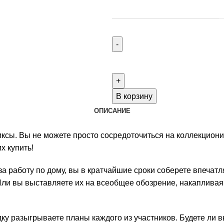
Количество
товара
Bagged
&
В корзину
Boarded:
ОПИСАНИЕ
A
Comic-
иксы. Вы не можете просто сосредоточиться на коллекцион
Collecting
х купить!
Economic
 за работу по дому, вы в кратчайшие сроки соберете впеч
Game
 Или вы выставляете их на всеобщее обозрение, накаплива
ядку разыгрываете планы каждого из участников. Будете ли