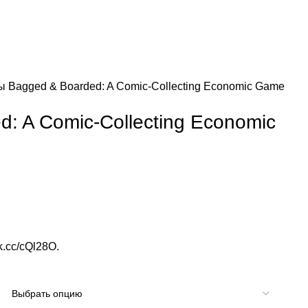
зы
Bagged & Boarded: A Comic-Collecting Economic Game
: A Comic-Collecting Economic
vk.cc/cQl28O
.