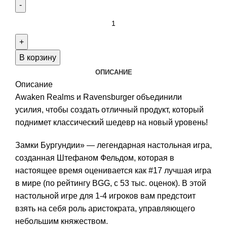
Количество
товара
Castles
of
В корзину
Burgundy
ОПИСАНИЕ
Pledges
Описание
Awaken Realms и Ravensburger объединили
усилия, чтобы создать отличный продукт, который
поднимет классический шедевр на новый уровень!
Замки Бургундии» — легендарная настольная игра,
созданная Штефаном Фельдом, которая в
настоящее время оценивается как #17 лучшая игра
в мире (по рейтингу BGG, с 53 тыс. оценок). В этой
настольной игре для 1-4 игроков вам предстоит
взять на себя роль аристократа, управляющего
небольшим княжеством.