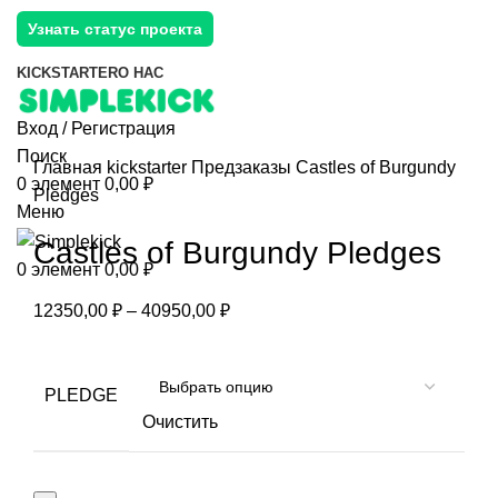
Узнать статус проекта
KICKSTARTER
О НАС
Вход / Регистрация
Поиск
Главная
kickstarter
Предзаказы
Castles of Burgundy
0
элемент
0,00
₽
Pledges
Меню
Castles of Burgundy Pledges
0
элемент
0,00
₽
12350,00
₽
–
40950,00
₽
PLEDGE
Очистить