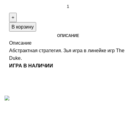
Количество
товара
Centurion
В корзину
ОПИСАНИЕ
Описание
Абстрактная стратегия. 3ья игра в линейке игр The
Duke.
ИГРА В НАЛИЧИИ
ИП "ФАДЕЕВА МАРИЯ"
ИНН 770172924866
Москва, Новая Басманная 12с2
© 2026
Simplekick
. Все права защищены