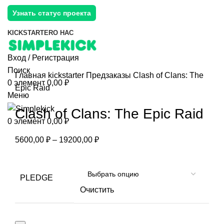
Узнать статус проекта
KICKSTARTER
О НАС
Вход / Регистрация
Поиск
Главная
kickstarter
Предзаказы
Clash of Clans: The
0
элемент
0,00
₽
Epic Raid
Меню
Clash of Clans: The Epic Raid
0
элемент
0,00
₽
5600,00
₽
–
19200,00
₽
PLEDGE
Очистить