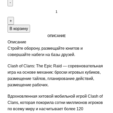
Количество
товара
Clash
of
В корзину
Clans:
ОПИСАНИЕ
The
Описание
Epic
Стройте оборону, размещайте юнитов и
Raid
совершайте набеги на базы друзей.
Clash of Clans: The Epic Raid — соревновательная
игра на основе механик: броски игровых кубиков,
размещение тайлов, планирование действий,
размещение рабочих.
Вдохновленная хитовой мобильной игрой Clash of
Clans, которая покорила сотни миллионов игроков
по всему миру и насчитывает более 120