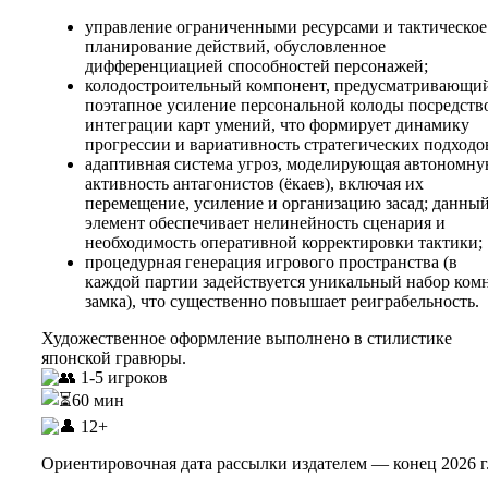
управление
ограниченными
ресурсами
и
тактическое
планирование
действий,
обусловленное
дифференциацией
способностей
персонажей;
колодостроительный
компонент,
предусматривающи
поэтапное
усиление
персональной
колоды
посредств
интеграции
карт
умений,
что
формирует
динамику
прогрессии
и
вариативность
стратегических
подходо
адаптивная
система
угроз,
моделирующая
автономну
активность
антагонистов
(ёкаев),
включая
их
перемещение,
усиление
и
организацию
засад;
данны
элемент
обеспечивает
нелинейность
сценария
и
необходимость
оперативной
корректировки
тактики;
процедурная
генерация
игрового
пространства
(в
каждой
партии
задействуется
уникальный
набор
комн
замка),
что
существенно
повышает
реиграбельность.
Художественное
оформление
выполнено
в
стилистике
японской
гравюры.
1-5 игроков
60 мин
12+
Ориентировочная дата рассылки издателем — конец 2026 г