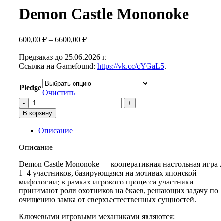
Demon Castle Mononoke
600,00
₽
–
6600,00
₽
Предзаказ до 25.06.2026 г.
Ссылка на Gamefound:
https://vk.cc/cYGaL5
.
Pledge
Очистить
Количество
товара
В корзину
Demon
Castle
Описание
Mononoke
Описание
Demon
Castle
Mononoke
— кооперативная
настольная
игра
1–4
участников,
базирующаяся
на
мотивах
японской
мифологии;
в
рамках
игрового
процесса
участники
принимают
роли
охотников
на
ёкаев,
решающих
задачу
по
очищению
замка
от
сверхъестественных
сущностей.
Ключевыми
игровыми
механиками
являются: