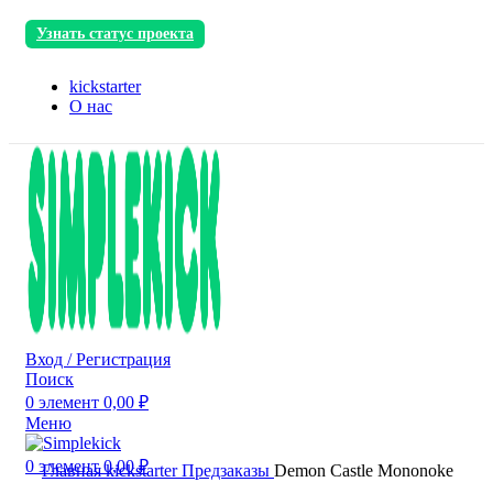
Узнать статус проекта
kickstarter
О нас
Вход / Регистрация
Поиск
0
элемент
0,00
₽
Меню
0
элемент
0,00
₽
Главная
kickstarter
Предзаказы
Demon Castle Mononoke