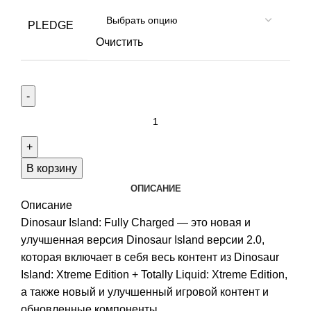
PLEDGE
Очистить
Количество
товара
Dinosaur
Island:
В корзину
Fully
ОПИСАНИЕ
Charged
Описание
Dinosaur Island: Fully Charged — это новая и
улучшенная версия Dinosaur Island версии 2.0,
которая включает в себя весь контент из Dinosaur
Island: Xtreme Edition + Totally Liquid: Xtreme Edition,
а также новый и улучшенный игровой контент и
обновленные компоненты.