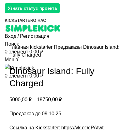
Узнать статус проекта
KICKSTARTER
О НАС
Вход / Регистрация
Поиск
Главная
kickstarter
Предзаказы
Dinosaur Island:
0
элемент
0,00
₽
Fully Charged
Меню
Dinosaur Island: Fully
0
элемент
0,00
₽
Charged
5000,00
₽
–
18750,00
₽
Предзаказ до 09.10.25.
Ссылка на Kickstarter:
https://vk.cc/cPAtwt
.