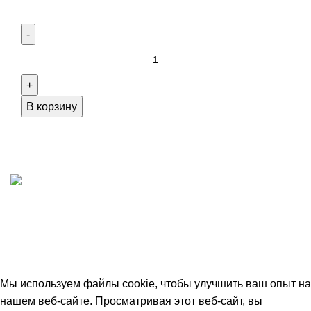
Количество
товара
Dragon
Eclipse:
В корзину
The
Grand
Quest
Add-
ons
ИП "ФАДЕЕВА МАРИЯ"
ИНН 770172924866
Москва, Новая Басманная 12с2
© 2026
Simplekick
. Все права защищены
Мы используем файлы cookie, чтобы улучшить ваш опыт на
нашем веб-сайте. Просматривая этот веб-сайт, вы