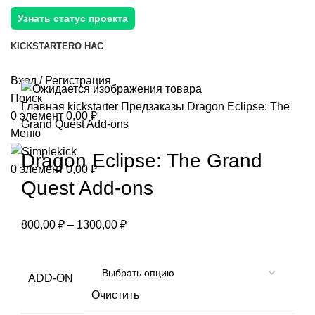
Узнать статус проекта
KICKSTARTER
О НАС
Вход / Регистрация
Поиск
Главная
kickstarter
Предзаказы
Dragon Eclipse: The
0
элемент
0,00
₽
Grand Quest Add-ons
Меню
Dragon Eclipse: The Grand
0
элемент
0,00
₽
Quest Add-ons
800,00
₽
–
1300,00
₽
ADD-ON
Очистить