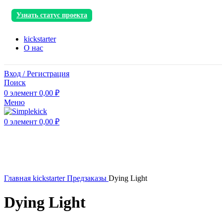
Узнать статус проекта
kickstarter
О нас
Вход / Регистрация
Поиск
0
элемент
0,00
₽
Меню
0
элемент
0,00
₽
Главная
kickstarter
Предзаказы
Dying Light
Dying Light