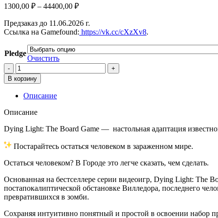
1300,00
₽
–
44400,00
₽
Предзаказ до 11.06.2026 г.
Ссылка на Gamefound:
https://vk.cc/cXzXv8
.
Pledge
Очистить
Количество
товара
В корзину
Dying
Light
Описание
Описание
Dying Light: The Board Game — настольная адаптация известн
Постарайтесь остаться человеком в зараженном мире.
Остаться человеком? В Городе это легче сказать, чем сделать.
Основанная на бестселлере серии видеоигр, Dying Light: The 
постапокалиптической обстановке Вилледора, последнего чело
превратившихся в зомби.
Сохраняя интуитивно понятный и простой в освоении набор пр