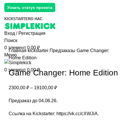
Узнать статус проекта
KICKSTARTER
О НАС
Вход / Регистрация
Поиск
0
элемент
0,00
₽
Главная
kickstarter
Предзаказы
Game Changer:
Меню
Home Edition
0
элемент
0,00
₽
Game Changer: Home Edition
2300,00
₽
–
19100,00
₽
Предзаказ до 04.06.26.
Ссылка на Kickstarter:
https://vk.cc/cXWJiA
.