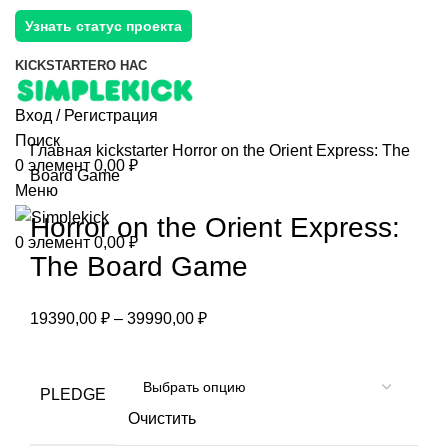
Узнать статус проекта
KICKSTARTER
О НАС
Вход / Регистрация
Поиск
Главная
kickstarter
Horror on the Orient Express: The
0
элемент
0,00
₽
Board Game
Меню
Horror on the Orient Express:
0
элемент
0,00
₽
The Board Game
19390,00
₽
–
39990,00
₽
PLEDGE
Очистить