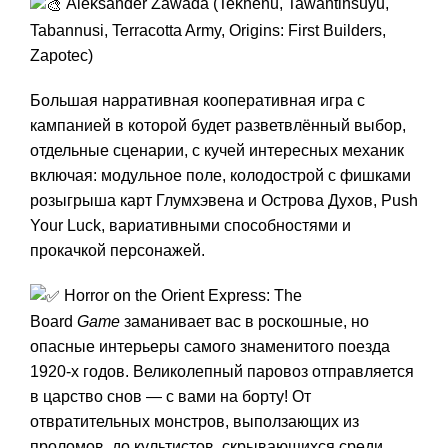
Aleksander Zawada (Tekhenu, Tawantinsuyu,
Tabannusi, Terracotta Army, Origins: First Builders,
Zapotec)
Большая нарративная кооперативная игра с
кампанией в которой будет разветвлённый выбор,
отдельные сценарии, с кучей интересных механик
включая: модульное поле, колодострой с фишками
розыгрыша карт Глумхэвена и Острова Духов, Push
Your Luck, вариативными способностями и
прокачкой персонажей.
Horror on the Orient Express: The
Board
Game
заманивает вас в роскошные, но
опасные интерьеры самого знаменитого поезда
1920-х годов. Великолепный паровоз отправляется
в царство снов — с вами на борту! От
отвратительных монстров, выползающих из
проломов, до культистов, скрывающихся среди