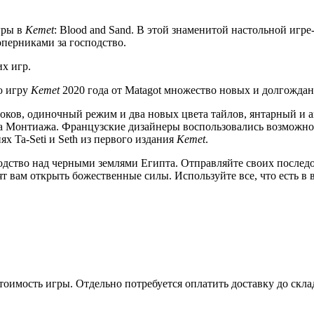
гры в
Kemet
: Blood and Sand. В этой знаменитой настольной игре
оперниками за господство.
их игр.
ую игру
Kemet
2020 года от Matagot множество новых и долгождан
оков, одиночный режим и два новых цвета тайлов, янтарный и а
ма Монтиажа. Французские дизайнеры воспользовались возможнос
х Ta-Seti и Seth из первого издания
Kemet
.
сподство над черными землями Египта. Отправляйте своих послед
ят вам открыть божественные силы. Используйте все, что есть 
оимость игры. Отдельно потребуется оплатить доставку до скл