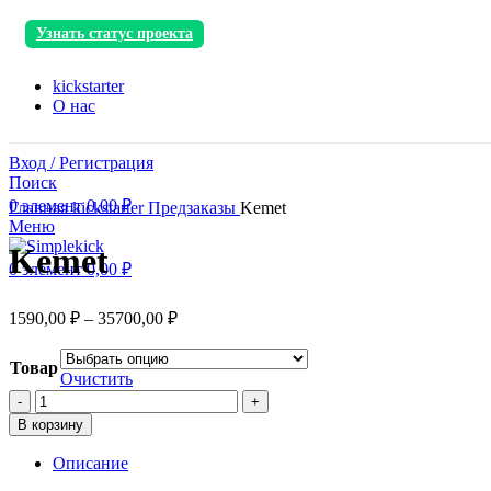
Узнать статус проекта
kickstarter
О нас
Вход / Регистрация
Поиск
0
элемент
0,00
₽
Главная
kickstarter
Предзаказы
Kemet
Меню
Kemet
0
элемент
0,00
₽
1590,00
₽
–
35700,00
₽
Товар
Очистить
Количество
товара
В корзину
Kemet
Описание