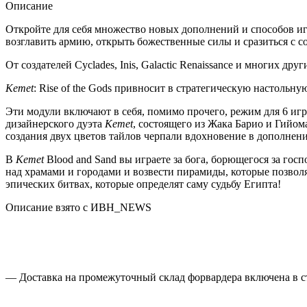
Описание
Откройте для себя множество новых дополнений и способов и
возглавить армию, открыть божественные силы и сразиться с с
От создателей Cyclades, Inis, Galactic Renaissance и многих друг
Kemet
: Rise of the Gods привносит в стратегическую настольн
Эти модули включают в себя, помимо прочего, режим для 6 игр
дизайнерского дуэта
Kemet
, состоящего из Жака Барио и Гийо
создания двух цветов тайлов черпали вдохновение в дополнения
В
Kemet
Blood and Sand вы играете за бога, борющегося за го
над храмами и городами и возвести пирамиды, которые позвол
эпических битвах, которые определят саму судьбу Египта!
Описание взято с ИВН_NEWS
— Доставка на промежуточный склад форвардера включена в ст