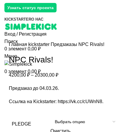
Узнать статус проекта
KICKSTARTER
О НАС
Вход / Регистрация
Поиск
Главная
kickstarter
Предзаказы
NPC Rivals!
0
элемент
0,00
₽
Меню
NPC Rivals!
0
элемент
0,00
₽
4200,00
₽
–
20300,00
₽
Предзаказ до 04.03.26.
Ссылка на Kickstarter:
https://vk.cc/cUWnN8
.
PLEDGE
Очистить