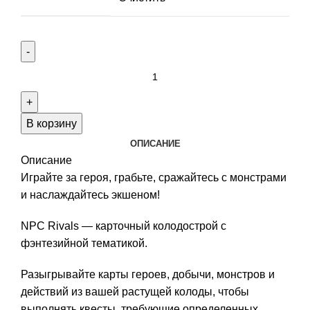
Количество
товара
NPC
Rivals!
В корзину
ОПИСАНИЕ
Описание
Играйте за героя, грабьте, сражайтесь с монстрами
и наслаждайтесь экшеном!
NPC Rivals — карточный колодострой с
фэнтезийной тематикой.
Разыгрывайте карты героев, добычи, монстров и
действий из вашей растущей колоды, чтобы
выполнять квесты, требующие определенных