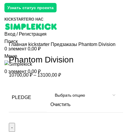
Узнать статус проекта
KICKSTARTER
О НАС
Вход / Регистрация
Поиск
Главная
kickstarter
Предзаказы
Phantom Division
0
элемент
0,00
₽
Меню
Phantom Division
0
элемент
0,00
₽
10700,00
₽
–
13100,00
₽
PLEDGE
Очистить