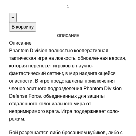
Количество
товара
Phantom
Division
В корзину
ОПИСАНИЕ
Описание
Phantom Division полностью кооперативная
тактическая игра на ловкость, обновлённая версия,
которая перенесёт игроков в научно-
фантастический сеттинг, в мир надвигающейся
опасности. В игре представлены приключения
членов элитного подразделения Phantom Division
Defense Force, объединенных для защиты
отдаленного колониального мира от
непримиримого врага. Игра поддерживает соло-
режим.
Бой разрешается либо бросанием кубиков, либо с