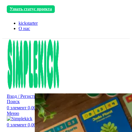
Узнать статус проекта
kickstarter
О нас
Вход / Регистрация
Поиск
0
элемент
0,00
₽
Меню
0
элемент
0,00
₽