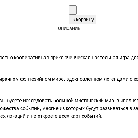
товара
Tainted
Grail:
В корзину
Red
ОПИСАНИЕ
Death
(Fall
of
стью кооперативная приключенческая настольная игра дл
Avalon)
рачном фэнтезийном мире, вдохновлённом легендами о коро
, вы будете исследовать большой мистический мир, выполня
ожества событий, многие из которых будут развиваться в
ех локаций и не откроете всех карт событий.