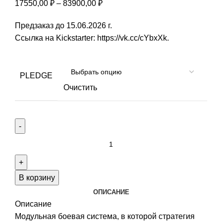
17550,00
₽
–
83900,00
₽
Предзаказ до 15.06.2026 г.
Ссылка на Kickstarter:
https://vk.cc/cYbxXk
.
PLEDGE
Очистить
Количество
товара
TARTARIA
2030
В корзину
ОПИСАНИЕ
Описание
Модульная боевая система, в которой стратегия